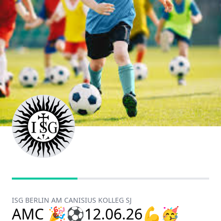
ISG BERLIN AM CANISIUS KOLLEG SJ
AMC 🎉⚽️12.06.26💪🥳