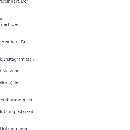
vereinbart. Der
e
n nach der
vereinbart. Der
, Instagram etc.)
ur Nutzung
llung) der
ereinbarung nicht
Nutzung jederzeit
r Nutzung gem.