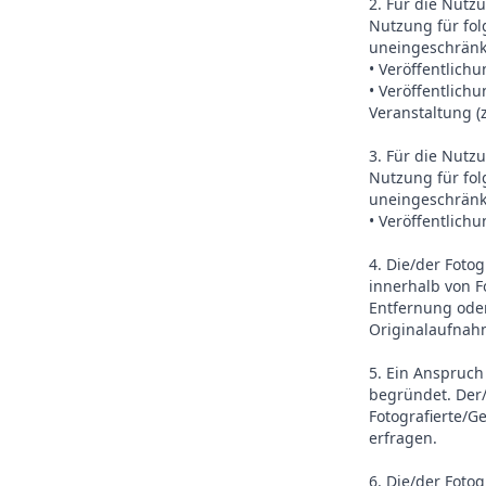
2. Für die Nutz
Nutzung für fo
uneingeschränk
• Veröffentlich
• Veröffentlich
Veranstaltung (
3. Für die Nutz
Nutzung für fo
uneingeschränk
• Veröffentlich
4. Die/der Foto
innerhalb von 
Entfernung oder
Originalaufnah
5. Ein Anspruch
begründet. Der
Fotografierte/G
erfragen.
6. Die/der Foto