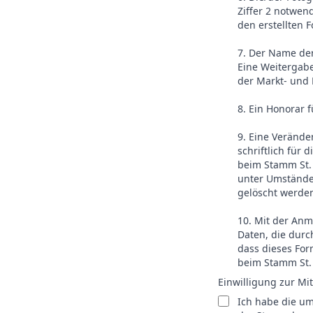
Ziffer 2 notwen
den erstellten 
7. Der Name der
Eine Weitergab
der Markt- und 
8. Ein Honorar 
9. Eine Verände
schriftlich für 
beim Stamm St. 
unter Umstände
gelöscht werde
10. Mit der An
Daten, die durc
dass dieses For
beim Stamm St.
Einwilligung zur Mi
Ich habe die um