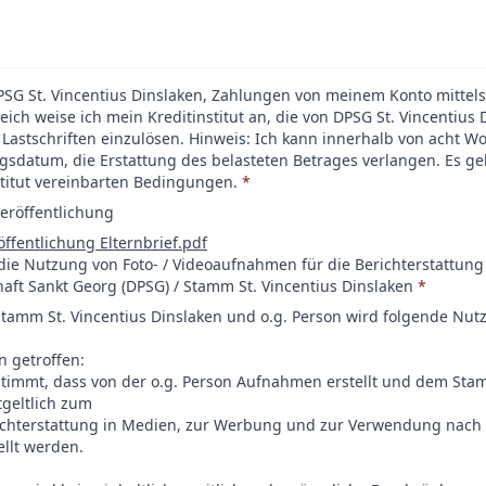
SG St. Vincentius Dinslaken, Zahlungen von meinem Konto mittels 
eich weise ich mein Kreditinstitut an, die von DPSG St. Vincentius
Lastschriften einzulösen. Hinweis: Ich kann innerhalb von acht 
sdatum, die Erstattung des belasteten Betrages verlangen. Es gel
titut vereinbarten Bedingungen.
*
veröffentlichung
öffentlichung Elternbrief.pdf
ie Nutzung von Foto- / Videoaufnahmen für die Berichterstattun
aft Sankt Georg (DPSG) / Stamm St. Vincentius Dinslaken
*
tamm St. Vincentius Dinslaken und o.g. Person wird folgende Nu
 getroffen:
stimmt, dass von der o.g. Person Aufnahmen erstellt und dem Stam
geltlich zum
chterstattung in Medien, zur Werbung und zur Verwendung nach Z
llt werden.