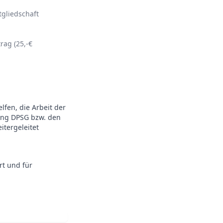
tgliedschaft
rag (25,-€
fen, die Arbeit der
tung DPSG bzw. den
itergeleitet
rt und für