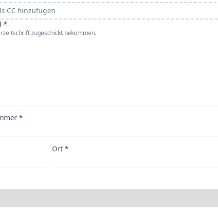
als CC hinzufügen
d
*
erzeitschrift zugeschickt bekommen.
ummer
*
Ort
*