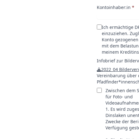
Kontoinhaber:in
*
Ich ermächtige DP
einzuziehen. Zugl
Konto gezogenen 
mit dem Belastung
meinem Kreditins
Infobrief zur Bilder
2022_04 Bilderver
Vereinbarung über d
Pfadfinder*innensch
Zwischen dem S
für Foto- und
Videoaufnahmen
1. Es wird zuge
Dinslaken unent
Zwecke der Beri
Verfügung geste