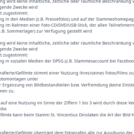
ung wird keine inhaltliche, zeitliche oder räumliche Beschränkung 
lgende Zwecke wird
t zugestimmt:
ung in den Medien (z.B. Pressefotos) und auf der Stammeshomepag
ung im Rahmen einer Foto-CD/DVD/USB-Stick, der allen Teilnehmer
z.B. Sommerlager) zur Verfügung gestellt wird
ung wird keine inhaltliche, zeitliche oder räumliche Beschränkung 
lgende Zwecke wird
t zugestimmt:
ung in sozialen Medien der DPSG (z.B. Stammesaccount bei Facebook
grafierte/Gefilmte stimmt einer Nutzung ihres/seines Fotos/Films z
Fotomontagen unter
 Ergänzung von Bildbestandteilen bzw. Verfremdung (keine Entste
men zu.
 auf eine Nutzung im Sinne der Ziffern 1 bis 3 wird durch diese V
/die
efilmte kann beim Stamm St. Vincentius Dinslaken die Art der Bild-
grafierte/Gefilmte überträgt dem Fotografen alle zur Ausübung de